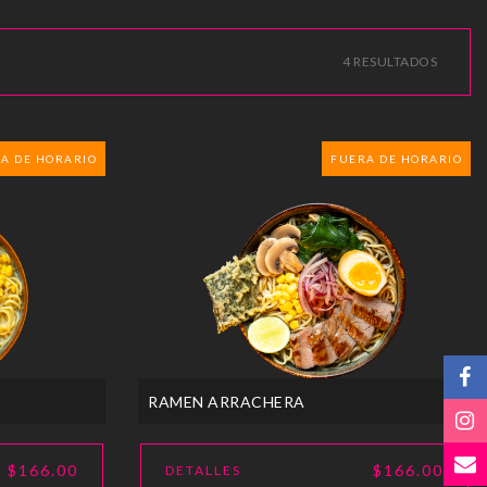
4 RESULTADOS
A DE HORARIO
FUERA DE HORARIO
RAMEN ARRACHERA
$166.00
$166.00
DETALLES